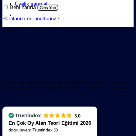
Üyelik satın al
Beni hatırla
Giriş Yap
Parolanızı mı unuttunuz?
İsveç Ehliyet olarak, İsveç'te ehliyet alma sürecinizde profesyonel
destek ve teori sınavını geçmek için kapsamlı eğitimler sunuyoruz.
5.0
En Çok Oy Alan Teori Eğitimi 2026
doğrulayan: Trustindex