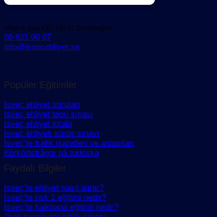
Vågens gata 437, 136 61 Brandbergen
08-621 00 07
info@isvecehliyet.se
Popüler Eğitimler
İsveç ehliyet soruları
İsveç ehliyet teori sınavı
İsveç ehliyet kitabı
İsveç ehliyeti sürüş sınavı
İsveç’te trafik işaretleri ve anlamları
Körkortsfrågor på turkiska
Faydalı Bilgiler
İsveç’te ehliyet nasıl alınır?
İsveç’te risk 1 eğitimi nedir?
İsveç’te halkbana eğitimi nedir?
Teori sınavı geçerlilik süresi