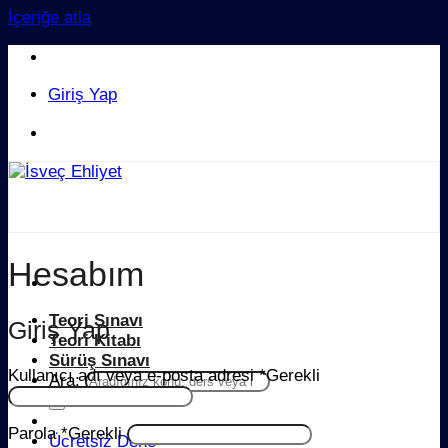
İçeriğe atla
08-621 00 07
Giriş Yap
08-621 00 07
Hesabım
Teori Sınavı
Giriş Yap
Teori Kitabı
Sürüş Sınavı
Kullanıcı adı veya e-posta adresi
*
Gerekli
Ara:
Parola
*
Gerekli
Ücretsiz Dene