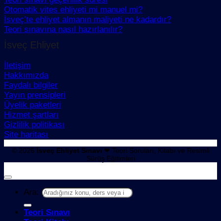
Otomatik vites ehliyeti mi manuel mi?
İsveç’te ehliyet almanın maliyeti ne kadardır?
Teori sınavına nasıl hazırlanılır?
İsveç Ehliyet
İletişim
Hakkımızda
Faydalı bilgiler
Yayın prensipleri
Üyelik paketleri
Hizmet şartları
Gizlilik politikası
Site haritası
© 2026
İsveç Ehliyet Sınavı
❤ Teori Soruları, Kitabı ve Resimli
Sürüş Eğitimleri
Ara:
Teori Sınavı