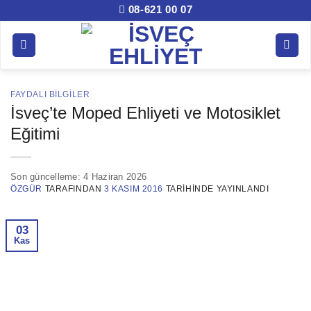
İçeriğe
08-621 00 07
atla
FAYDALI BILGILER
İsveç’te Moped Ehliyeti ve Motosiklet
Eğitimi
Son güncelleme:
4 Haziran 2026
ÖZGÜR
TARAFINDAN
3 KASIM 2016
TARIHINDE YAYINLANDI
03
Kas