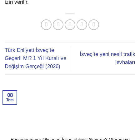
izin verilir.
Türk Ehliyeti İsveç’te
İsveç’te yeni nesil trafik
Geçerli Mi? 1 Yıl Kuralı ve
levhaları
Değişim Gerçeği (2026)
08
Tem
Personnummer Olmadan İsveç Ehliyeti Alınır mı? Oturum ve