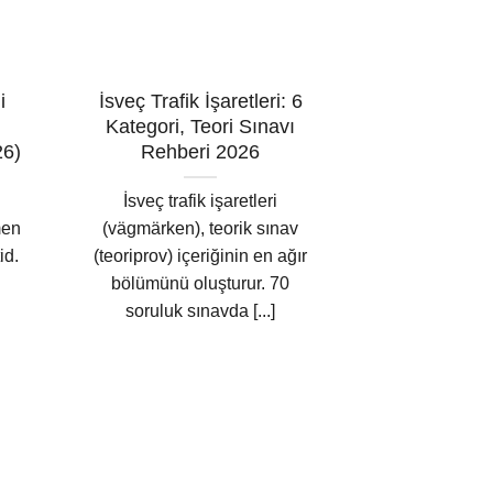
i
İsveç Trafik İşaretleri: 6
Teori Sın
Kategori, Teori Sınavı
Hazırlanılır?
26)
Rehberi 2026
Çalışma R
İsveç trafik işaretleri
Teori sınavı
men
(vägmärken), teorik sınav
hazırlanmak 
id.
(teoriprov) içeriğinin en ağır
çözmenin ö
bölümünü oluşturur. 70
süreçtir. 
soruluk sınavda [...]
verilerine göre
[.