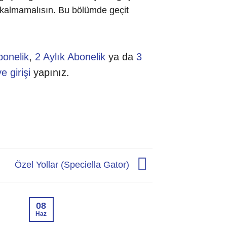
p kalmamalısın. Bu bölümde geçit
bonelik
,
2 Aylık Abonelik
ya da
3
e girişi
yapınız.
Özel Yollar (Speciella Gator)
08
04
Haz
Haz