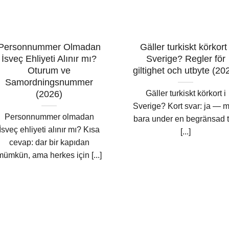
Personnummer Olmadan
Gäller turkiskt körkort 
İsveç Ehliyeti Alınır mı?
Sverige? Regler för
Oturum ve
giltighet och utbyte (20
Samordningsnummer
Gäller turkiskt körkort i
(2026)
Sverige? Kort svar: ja — 
Personnummer olmadan
bara under en begränsad t
İsveç ehliyeti alınır mı? Kısa
[...]
cevap: dar bir kapıdan
mümkün, ama herkes için [...]