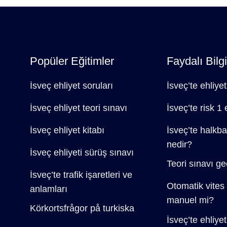
Popüler Eğitimler
Faydalı Bilgi
İsveç ehliyet soruları
İsveç’te ehliyet
İsveç ehliyet teori sınavı
İsveç’te risk 1 
İsveç ehliyet kitabı
İsveç’te halkba
nedir?
İsveç ehliyeti sürüş sınavı
Teori sınavı geç
İsveç’te trafik işaretleri ve
Otomatik vites 
anlamları
manuel mi?
Körkortsfrågor på turkiska
İsveç’te ehliye