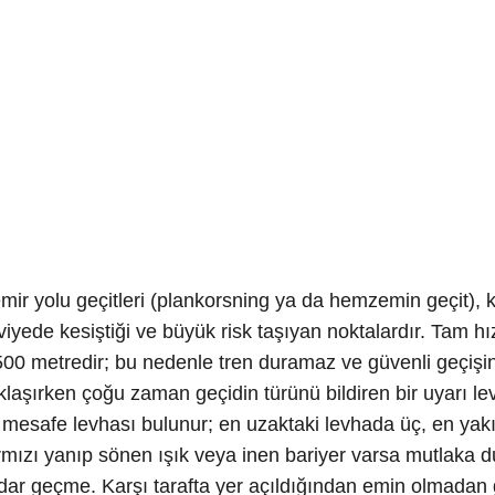
mir yolu geçitleri (plankorsning ya da hemzemin geçit), k
viyede kesiştiği ve büyük risk taşıyan noktalardır. Tam hı
500 metredir; bu nedenle tren duramaz ve güvenli geçişin
klaşırken çoğu zaman geçidin türünü bildiren bir uyarı l
 mesafe levhası bulunur; en uzaktaki levhada üç, en yakınd
rmızı yanıp sönen ışık veya inen bariyer varsa mutlaka d
dar geçme. Karşı tarafta yer açıldığından emin olmadan ge