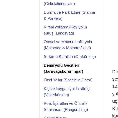
(Cirkulationsplats)
Durma ve Park Etme (Stanna
& Parkera)
Kırsal yollarda (Köy yolu)
sürüş (Landsväg)
Otoyol ve Motorlu trafik yolu
(Motorväg & Motortrafikled)
Sollama Kuralları (Omkörning)
Demiryolu Geçitleri
De
(Järnvägskorsningar)
se
Özel Yollar (Speciella Gator)
1.
Kış ve kaygan yolda sürüş
ya
(Vinterkörning)
üç
Polis İşaretleri ve Öncelik
Kı
Sıralaması (Rangordning)
ka