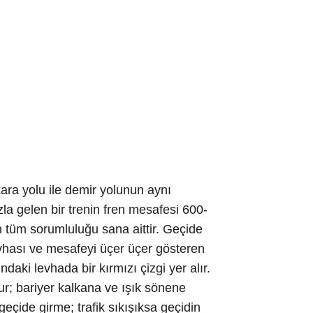
ara yolu ile demir yolunun aynı
zla gelen bir trenin fren mesafesi 600-
 tüm sorumluluğu sana aittir. Geçide
evhası ve mesafeyi üçer üçer gösteren
aki levhada bir kırmızı çizgi yer alır.
ur; bariyer kalkana ve ışık sönene
çide girme; trafik sıkışıksa geçidin