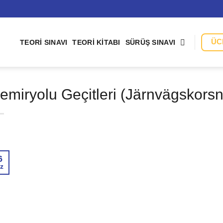
ÜC
TEORI SINAVI
TEORI KITABI
SÜRÜŞ SINAVI
emiryolu Geçitleri (Järnvägskorsn
6
z