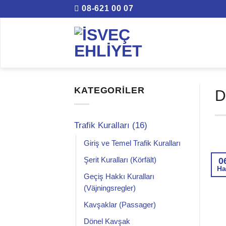
İçeriğe
08-621 00 07
atla
KATEGORILER
D
Trafik Kuralları (16)
Giriş ve Temel Trafik Kuralları
0
Şerit Kuralları (Körfält)
Ha
Geçiş Hakkı Kuralları
(Väjningsregler)
Kavşaklar (Passager)
Dönel Kavşak