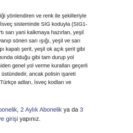
afiği yönlendiren ve renk ile şekilleriyle
 İsveç sisteminde SIG koduyla (SIG1-
rtı sarı yani kalkmaya hazırlan, yeşil
anıp sönen sarı ışığı, yeşil ve sarı
pı kapalı şerit, yeşil ok açık şerit gibi
hasında olduğu gibi tam durup yol
en genel yol verme kuralları geçerli
 üstündedir, ancak polisin işareti
 Türkçe adları, İsveç kodları ve
bonelik
,
2 Aylık Abonelik
ya da
3
e girişi
yapınız.