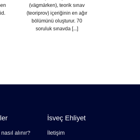
men
(vägmärken), teorik sınav
hazırlanmak 
id.
(teoriprov) içeriğinin en ağır
çözmenin ö
bölümünü oluşturur. 70
süreçtir. 
soruluk sınavda [...]
verilerine göre
[.
ler
İsveç Ehliyet
 nasıl alınır?
İletişim