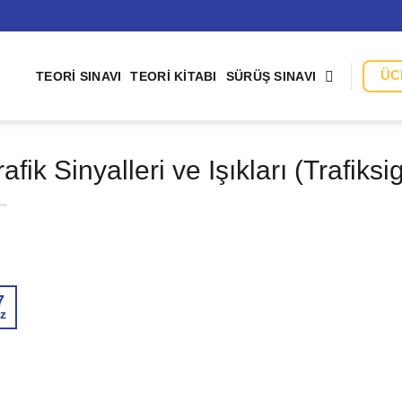
ÜC
TEORI SINAVI
TEORI KITABI
SÜRÜŞ SINAVI
rafik Sinyalleri ve Işıkları (Trafiksi
7
z