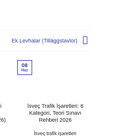
Ek Levhalar (Tilläggstavlor)
08
04
Haz
Haz
i
İsveç Trafik İşaretleri: 6
Teori Sın
Kategori, Teori Sınavı
Hazırlanılır?
26)
Rehberi 2026
Çalışma R
İsveç trafik işaretleri
Teori sınavı