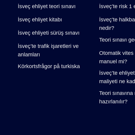
İsveç ehliyet teori sınavı
İsveç’te risk 1 
İsveç ehliyet kitabı
İsveç’te halkba
nedir?
İsveç ehliyeti sürüş sınavı
Teori sınavı geç
İsveç’te trafik işaretleri ve
Otomatik vites 
anlamları
manuel mi?
Körkortsfrågor på turkiska
İsveç’te ehliye
maliyeti ne ka
Teori sınavına 
hazırlanılır?