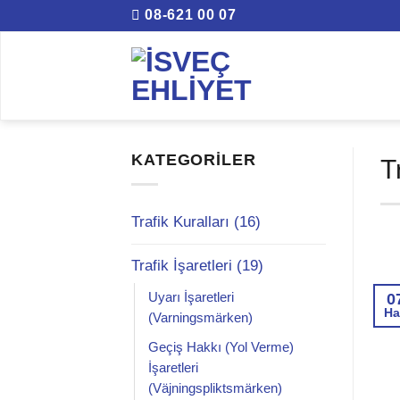
İçeriğe
08-621 00 07
atla
KATEGORILER
T
Trafik Kuralları (16)
Trafik İşaretleri (19)
0
Uyarı İşaretleri
Ha
(Varningsmärken)
Geçiş Hakkı (Yol Verme)
İşaretleri
(Väjningspliktsmärken)