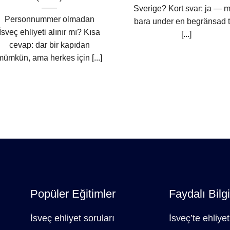
Sverige? Kort svar: ja — 
Personnummer olmadan
bara under en begränsad t
İsveç ehliyeti alınır mı? Kısa
[...]
cevap: dar bir kapıdan
mümkün, ama herkes için [...]
Popüler Eğitimler
Faydalı Bilgi
İsveç ehliyet soruları
İsveç’te ehliyet