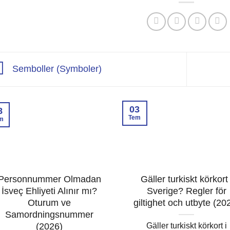
Semboller (Symboler)
03
8
Tem
m
Personnummer Olmadan
Gäller turkiskt körkort 
İsveç Ehliyeti Alınır mı?
Sverige? Regler för
Oturum ve
giltighet och utbyte (20
Samordningsnummer
Gäller turkiskt körkort i
(2026)