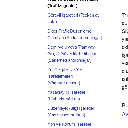
(Trafiksignaler)
Tra
Görevli İşaretleri (Tecken av
vakt)
du
SI
Diğer Trafik Düzenleme
Cihazları (Andra anordningar)
ya
okl
Demiryolu veya Tramvay
Geçidi Güvenlik Tertibatları
iş
(Säkerhetsanordningar)
ve
Yol Çizgileri ve Yer
ol
İşaretlemeleri
ış
(Vägmarkeringar)
gör
Yasaklayıcı İşaretler
(Förbudsmärken)
Bu
Düzenleyici/Bilgi İşaretleri
Ay
(Anvisningsmärken)
Yön ve Konum İşaretleri