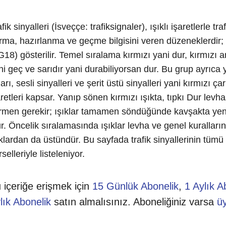
fik sinyalleri (İsveççe: trafiksignaler), ışıklı işaretlerle tr
rma, hazırlanma ve geçme bilgisini veren düzeneklerdir;
G18) gösterilir. Temel sıralama kırmızı yani dur, kırmızı a
ni geç ve sarıdır yani durabiliyorsan dur. Bu grup ayrıca y
arı, sesli sinyalleri ve şerit üstü sinyalleri yani kırmızı çar
aretleri kapsar. Yanıp sönen kırmızı ışıkta, tıpkı Dur lev
rmen gerekir; ışıklar tamamen söndüğünde kavşakta yenid
ur. Öncelik sıralamasında ışıklar levha ve genel kuralların
ıklardan da üstündür. Bu sayfada trafik sinyallerinin tümü
selleriyle listeleniyor.
 içeriğe erişmek için
15 Günlük Abonelik
,
1 Aylık A
lık Abonelik
satın almalısınız. Aboneliğiniz varsa
üy