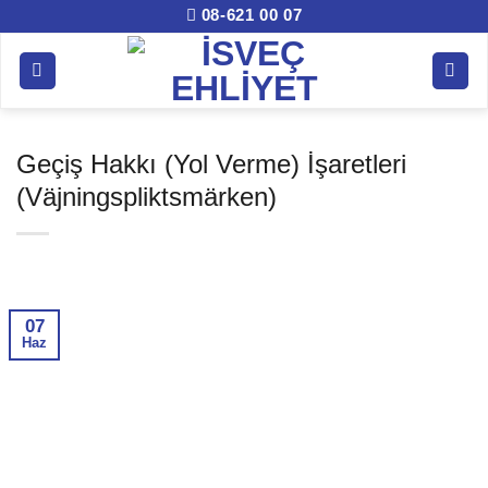
İçeriğe
08-621 00 07
atla
Geçiş Hakkı (Yol Verme) İşaretleri
(Väjningspliktsmärken)
07
Haz