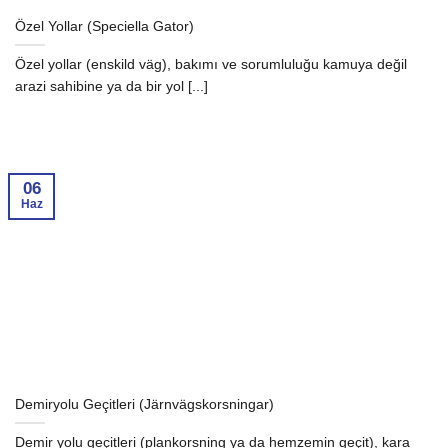
Özel Yollar (Speciella Gator)
Özel yollar (enskild väg), bakımı ve sorumluluğu kamuya değil
arazi sahibine ya da bir yol [...]
06
Haz
Demiryolu Geçitleri (Järnvägskorsningar)
Demir yolu geçitleri (plankorsning ya da hemzemin geçit), kara