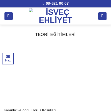
İçeriğe
08-621 00 07
atla
TEORI EĞITIMLERI
06
Haz
Karanlık ve Zorlu Görüş Koşulları