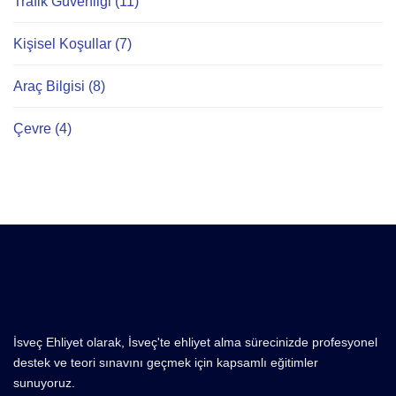
Trafik Güvenliği (11)
Kişisel Koşullar (7)
Araç Bilgisi (8)
Çevre (4)
İsveç Ehliyet olarak, İsveç'te ehliyet alma sürecinizde profesyonel
destek ve teori sınavını geçmek için kapsamlı eğitimler
sunuyoruz.