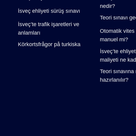
nedir?
İsveç ehliyeti sürüş sınavı
Teori sınavı geç
İsveç’te trafik işaretleri ve
Otomatik vites 
anlamları
manuel mi?
Körkortsfrågor på turkiska
İsveç’te ehliye
maliyeti ne ka
Teori sınavına 
hazırlanılır?