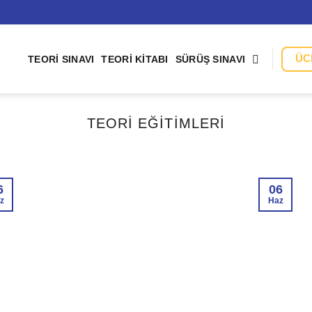
ÜC
TEORI SINAVI
TEORI KITABI
SÜRÜŞ SINAVI
TEORI EĞITIMLERI
6
06
z
Haz