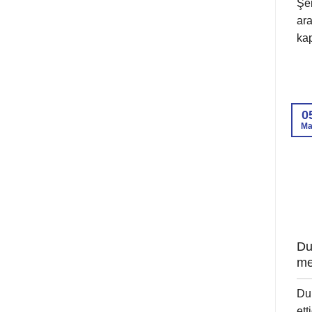
Şer
ara
kap
0
Ma
Du
me
Dur
ett