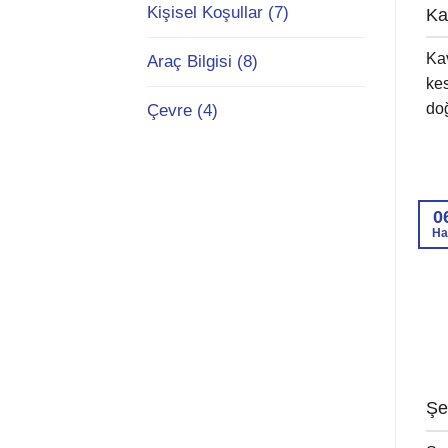
Kişisel Koşullar (7)
Ka
Kav
Araç Bilgisi (8)
kes
doğ
Çevre (4)
0
Ha
Şer