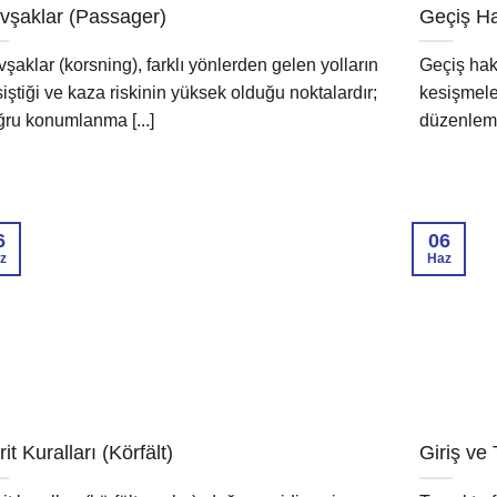
vşaklar (Passager)
Geçiş Ha
şaklar (korsning), farklı yönlerden gelen yolların
Geçiş hakk
iştiği ve kaza riskinin yüksek olduğu noktalardır;
kesişmeler
ru konumlanma [...]
düzenleme
6
06
z
Haz
it Kuralları (Körfält)
Giriş ve 