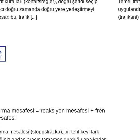
it kuralları (körfältsregler), doğru şeridi seçip
Temel traf
cı doğru zamanda doğru yere yerleştirmeyi
uygulandığ
sar; bu, trafik [...]
(trafikant) [
5
r
rma mesafesi = reaksiyon mesafesi + fren
safesi
ma mesafesi (stoppsträcka), bir tehlikeyi fark
iğiniz andan aracın tamamen durduğu ana kadar