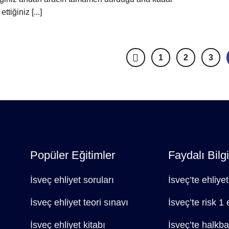
ettiğiniz [...]
1
2
3
Popüler Eğitimler
Faydalı Bilgi
İsveç ehliyet soruları
İsveç’te ehliyet
İsveç ehliyet teori sınavı
İsveç’te risk 1 
İsveç ehliyet kitabı
İsveç’te halkba