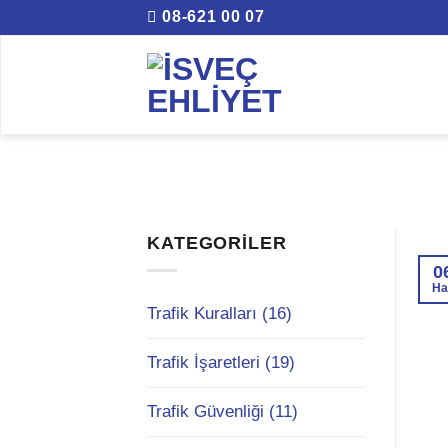
İçeriğe
08-621 00 07
atla
KATEGORILER
0
Ha
Trafik Kuralları (16)
Trafik İşaretleri (19)
Trafik Güvenliği (11)